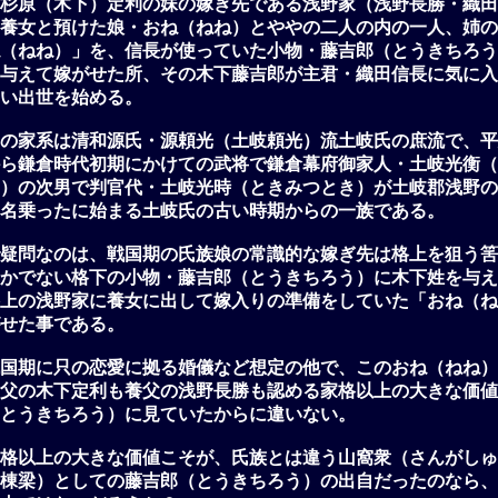
杉原（木下）定利の妹の嫁ぎ先である浅野家（浅野長勝・織田
養女と預けた娘・おね（ねね）とややの二人の内の一人、姉の
（ねね）」を、信長が使っていた小物・藤吉郎（とうきちろう
与えて嫁がせた所、その木下藤吉郎が主君・織田信長に気に入
い出世を始める。
の家系は清和源氏・源頼光（土岐頼光）流土岐氏の庶流で、平
ら鎌倉時代初期にかけての武将で鎌倉幕府御家人・土岐光衡（
）の次男で判官代・土岐光時（ときみつとき）が土岐郡浅野の
名乗ったに始まる土岐氏の古い時期からの一族である。
疑問なのは、戦国期の氏族娘の常識的な嫁ぎ先は格上を狙う筈
かでない格下の小物・藤吉郎（とうきちろう）に木下姓を与え
上の浅野家に養女に出して嫁入りの準備をしていた「おね（ね
せた事である。
国期に只の恋愛に拠る婚儀など想定の他で、このおね（ねね）
父の木下定利も養父の浅野長勝も認める家格以上の大きな価値
とうきちろう）に見ていたからに違いない。
格以上の大きな価値こそが、氏族とは違う山窩衆（さんがしゅ
棟梁）としての藤吉郎（とうきちろう）の出自だったのなら、