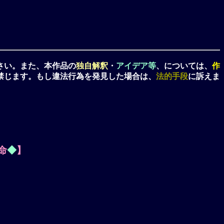
さい。また、本作品の
独自解釈
・
アイデア等
、については、
作
禁じます。もし違法行為を発見した場合は、
法的手段
に訴えま
命
◆
】