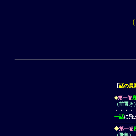
（
【
話の展
◆
第一巻
（前置き
・・・・
一話
に飛
◆
第一巻
（飛鳥）