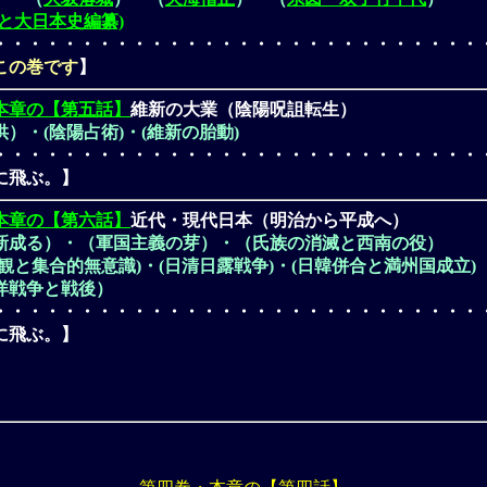
期と大日本史編纂)
・・・・・・・・・・・・・・・・・・・・・・・・・・・・
この巻です
】
本章の【第五話】
維新の大業（陰陽呪詛転生）
）・(陰陽占術)・(維新の胎動)
・・・・・・・・・・・・・・・・・・・・・・・・・・・・
に飛ぶ。】
本章の【第六話】
近代・現代日本（明治から平成へ）
新成る）・（軍国主義の芽）・（氏族の消滅と西南の役）
観と集合的無意識)・(日清日露戦争)・(日韓併合と満州国成立)
洋戦争と戦後）
・・・・・・・・・・・・・・・・・・・・・・・・・・・・
に飛ぶ。】