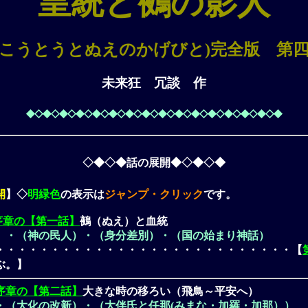
皇統と鵺の影人
こうとうとぬえのかげびと)完全版 第
未来狂 冗談 作
◆◇◆◇◆◇◆◇◆◇◆◇◆◇◆◇◆◇◆◇◆◇◆◇◆◇◆◇◆◇◆
◇◆◇◆話の展開◆◇◆◇◆
開
】◇
明緑色
の表示は
ジャンプ・クリック
です。
序章の【第一話】
鵺（ぬえ）と血統
）・（神の民人）・（身分差別）・（国の始まり神話）
・・・・・・・・・・・・・・・・・・・・・・・・・・・【
ぶ。】
序章の【第二話】
大きな時の移ろい（飛鳥～平安へ）
・（大化の改新）・（大伴氏と任那(みまな・加羅・加那））