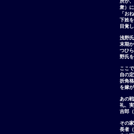
所が、
衆）に
「おね
下姓を
目覚し
浅野氏
末期か
つひら
野氏を
ここで
自の定
折角格
を嫁が
あの戦
礼、実
吉郎（
その家
長者（