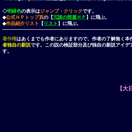
◇
明緑色
の表示は
ジャンプ・クリック
です。
◆
公式ＨＰトップ頁
の【
冗談の部屋ＨＰ
】に飛ぶ。
◆
作品紹介リスト
【
リスト
】に飛ぶ。
著作権
はあくまでも作者にありますので、作者の了解無く本
者独自の新説
です。この説の検証部分及び独自の新説アイデ
す。
【大