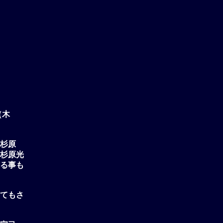
（木
杉原
杉原光
る事も
てもさ