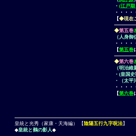
・
(江戸
・・・・
【
◆現在
◆
第五巻
（人身御供
・・・・
【
第五巻
◆
第六巻
（明治維
・(皇国史
・（太平
・・・・
【
第六巻
皇統と光秀（家康・天海編）
【
陰陽五行九字呪法
】
◆
皇統と鵺の影人
◆