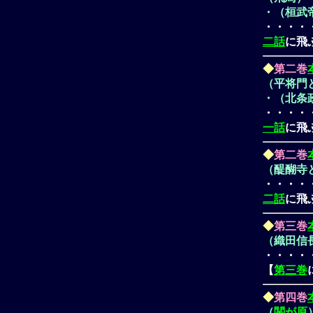
・（桓武
・・・・
二話
に飛
◆
第二巻
（平将門
・（北条
・・・・
一話
に飛
◆
第二巻
（醍醐寺
・・・・
二話
に飛
◆
第三巻
（織田信
・・・・
【
第三巻
◆
第四巻
（
関が原