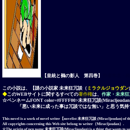
【皇統と鵺の影人 第四巻】
作者本名
・
この小説は、【謎の小説家 未来狂冗談（
ミラクルジョウダン
◆
このWEBサイトに関するすべての
著作権
は、
作家・未来狂
☆ペンネームFONT color=#FFFF00>未来狂冗談(Miracljoud
「悪い未来に成った事は冗談ではな無い」と思う気持
This novel is a work of novel writer【novelist 未来狂冗談 (Miracljoudan) of t
All copyrights concerning this Web site belong to writer（Miracljoudan）.
☆The origin of pen name 未来狂冗談(Miracljoudan) is a thing that wants to say from