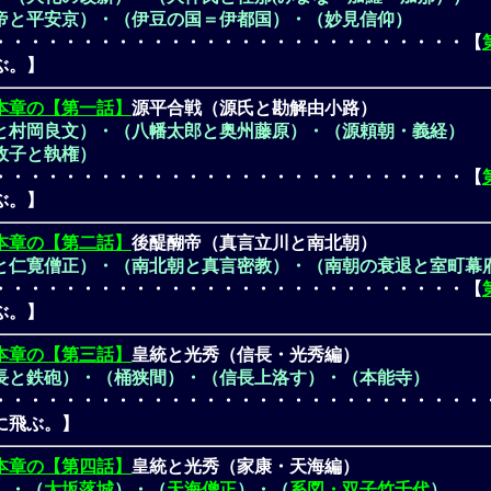
帝と平安京）・（伊豆の国＝伊都国）・（妙見信仰）
・・・・・・・・・・・・・・・・・・・・・・・・・・・【
ぶ。】
本章の【第一話】
源平合戦（源氏と勘解由小路）
と村岡良文）・（八幡太郎と奥州藤原）・（源頼朝・義経）
政子と執権）
・・・・・・・・・・・・・・・・・・・・・・・・・・・【
ぶ。】
本章の【第二話】
後醍醐帝（真言立川と南北朝）
と仁寛僧正）・（南北朝と真言密教）・（南朝の衰退と室町幕
・・・・・・・・・・・・・・・・・・・・・・・・・・・【
ぶ。】
本章の【第三話】
皇統と光秀（信長・光秀編）
長と鉄砲）・（桶狭間）・（信長上洛す）・（本能寺）
・・・・・・・・・・・・・・・・・・・・・・・・・・・・
に飛ぶ。】
本章の【第四話】
皇統と光秀（家康・天海編）
）・（
大坂落城
）・（
天海僧正
）・（
系図・双子竹千代
）