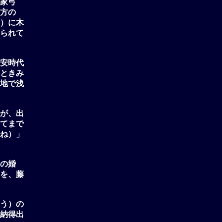
家弓
方の
）に木
られて
安時代
ときみ
地で浅
が、出
てまで
ね）」
の婚
を、藤
う）の
納得出