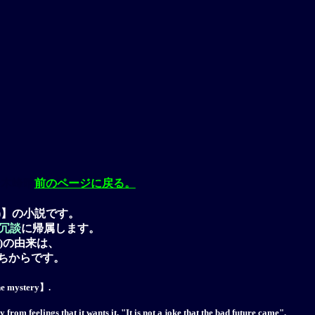
鈴木峰晴
前のページに戻る。
)】の小説です。
冗談
に帰属します。
an)の由来は、
ちからです。
he mystery】.
 feelings that it wants it, "It is not a joke that the bad future came".