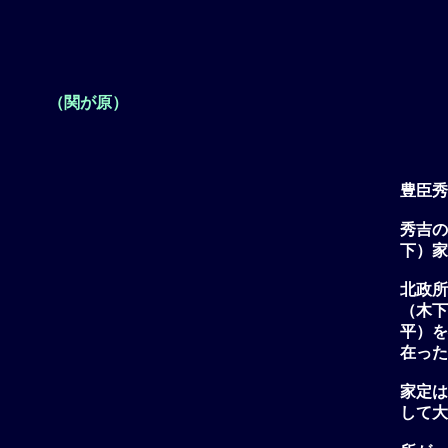
（関が原）
豊臣秀
秀吉の
下）家
北政所
（木下
平）を
在った
家定は
して大