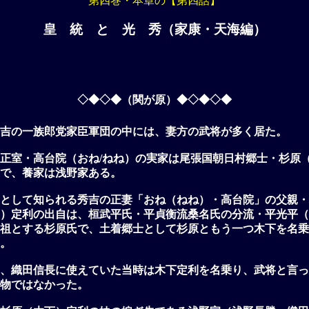
第四巻・本章の【第四話】
皇 統 と 光 秀（家康・天海編）
◇◆◇◆（関が原）◆◇◆◇◆
吉の一族郎党家臣軍団の中には、妻方の武将が多く居た。
正室・高台院（おね/ねね）の実家は尾張国朝日村郷士・杉原
で、養家は浅野家ある。
として知られる秀吉の正妻「おね（ねね）・高台院」の父親・
）定利の出自は、桓武平氏・平貞衡流桑名氏の分流・平光平（
祖とする杉原氏で、土着郷士として杉原ともう一つ木下を名乗
。
、織田信長に使えていた当時は木下定利を名乗り、武将と言っ
物ではなかった。