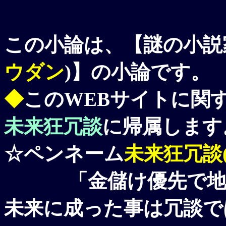
この小論は、【謎の小説
ウダン
)】の小論です。
◆
このWEBサイトに関
未来狂冗談
に帰属します
☆ペンネーム
未来狂冗談(Mi
「金儲け優先で地球
未来に成った事は冗談で