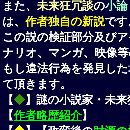
また、
未来狂冗談
の
小論
は、
作者独自の新説
です
この説の検証部分及びア
ナリオ、マンガ、映像等
もし違法行為を発見した
て頂きます。
【
◆
】謎の小説家・未来
【
作者略歴紹介
】