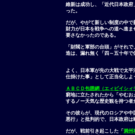
維新は成功し、「近代日本政府
った。
だが、やがて新しい制度の中で
財力が日本を戦争への道へ進ま
要さなかったのである。
「財閥と軍部の台頭」がそれで
造は、漏れ無く「四～五十年で
よく、日本軍が先の大戦で太平
仕掛けた事」として正当化しよ
ＡＢＣＤ包囲網（エィビイシィ
窮地に立たされたから「やむお
するノー天気な歴史観を持つ者
その彼らが、現代のロシアや中
悪行」と批判的で、日本政府は
だが、戦前引き起こした「
満州