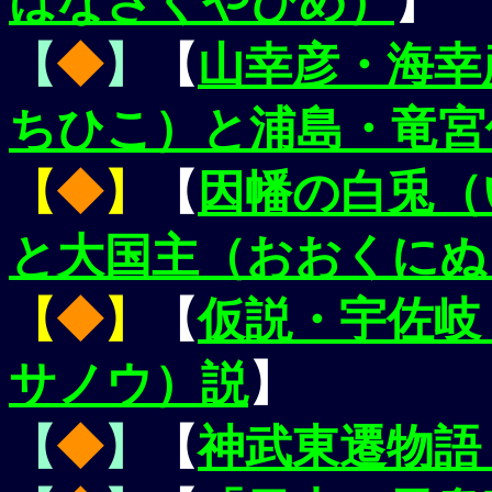
はなさくやひめ）
】
【
◆
】
【
山幸彦・海幸
ちひこ）と浦島・竜宮
【
◆
】
【
因幡の白兎（
と大国主（おおくにぬ
【
◆
】
【
仮説・宇佐岐
サノウ）説
】
【
◆
】
【
神武東遷物語