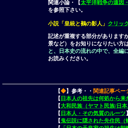
関連小論・【
太平洋戦争の遠因
を参照下さい。
小説「皇統と鵺の影人」
クリッ
記述が重複する部分があります
景など）をお知りになりたい方
と、日本史の流れの中で、全編
お読みください。
【
◆
】参考・・
関連記事ペー
【
日本人の祖先は何処から来
【
大和民族（ヤマト民族/日
【
日本人・その気質のルーツ
【
鬼伝説に隠された先住民（