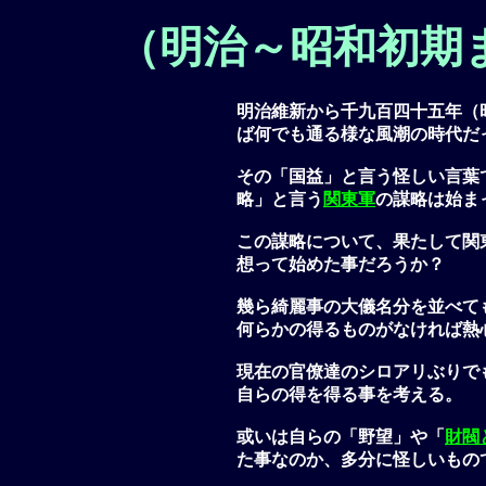
（明治～昭和初期
明治維新から千九百四十五年（
ば何でも通る様な風潮の時代だ
その「国益」と言う怪しい言葉
略」と言う
関東軍
の謀略は始ま
この謀略について、果たして関
想って始めた事だろうか？
幾ら綺麗事の大儀名分を並べて
何らかの得るものがなければ熱
現在の官僚達のシロアリぶりで
自らの得を得る事を考える。
或いは自らの「野望」や「
財閥
た事なのか、多分に怪しいもの