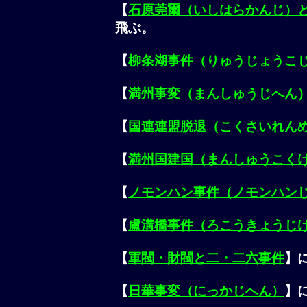
【
石原莞爾（いしはらかんじ）
飛ぶ。
【
柳条湖事件（りゅうじょうこ
【
満州事変（まんしゅうじへん
【
国連連盟脱退（こくさいれん
【
満州国建国（まんしゅうこく
【
ノモンハン事件（ノモンハン
【
盧溝橋事件（ろこうきょうじ
【
軍閥・財閥と二・二六事件
】
【
日華事変（にっかじへん）
】