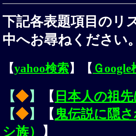
下記各表題項目のリ
中へお尋ねください
【
yahoo検索
】【
Ｇoogl
【
◆
】
【
日本人の祖先
【
◆
】
【
鬼伝説に隠さ
シ族）
】