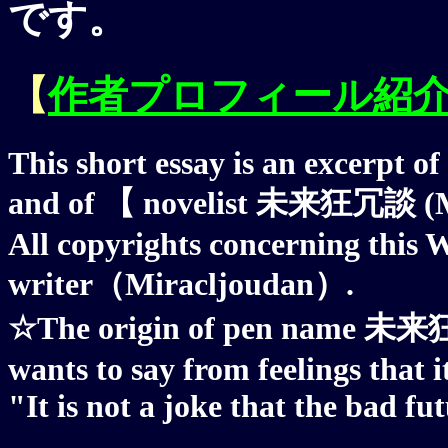
です。
【
作者プロフィール紹
This short essay is an excerpt of
and of 【 novelist 未来狂冗談 (M
All copyrights concerning this W
writer（Miracljoudan）.
☆The origin of pen name 未来狂冗
wants to say from feelings that it
"It is not a joke that the bad f