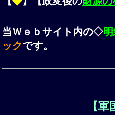
【
◆
】【政変後の
財源の
当Ｗｅｂサイト内の◇
明
ック
です。
【軍