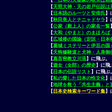
【
「日本の天皇家の祖先は朝
【
天照大神・天の岩戸伝説は
【
日本語のルーツと安倍氏
】
【
秋田美人
と
ナニャドヤラ
】
【
公家（殿上人）の家名一覧
【
大和（やまと）のまほろば
【
広域倭の国論（定説・日本
【
葛城ミステリーと伊豆の国
【
天狗修験道と犬神・人身御
【
真言密教立川流
】に飛ぶ。
【
遊女（女郎）の歴史
】に飛
【
日本の伝説リスト
】に飛ぶ
【
私の愛した日本の性文化
】
【
地球を救う「共生主義」と
【
日本史検索キーワード集
】