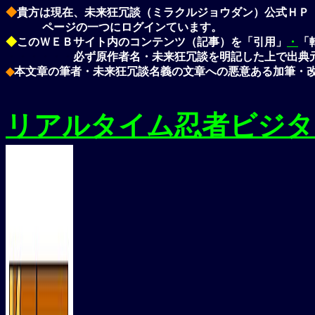
◆
貴方は現在、
未来狂冗談（ミラクルジョウダン）
公式ＨＰ
ページの一つにログインています。
◆
このＷＥＢサイト内のコンテンツ（記事）を「引用」
・
「
・・・・・・
必ず
原作者名・未来狂冗談
を明記した上で出典
◆
本文章の筆者・
未来狂冗談
名義の文章への悪意ある加筆・
リアルタイム忍者ビジタ