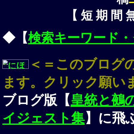
【 短 期 間 
◆【
検索キーワード・
＜＝このブログ
ます。クリック願い
ブログ版【
皇統と鵺
イジェスト集
】に飛