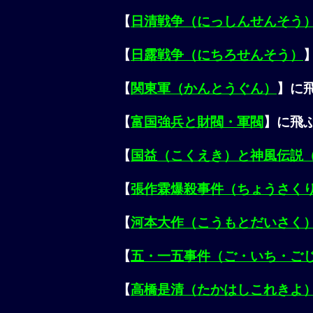
【
日清戦争（にっしんせんそう
【
日露戦争（にちろせんそう）
【
関東軍（かんとうぐん）
】に
【
富国強兵と財閥・軍閥
】に飛
【
国益（こくえき）と神風伝説
【
張作霖爆殺事件（ちょうさく
【
河本大作（こうもとだいさく
【
五・一五事件（ご・いち・ご
【
高橋是清（たかはしこれきよ