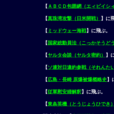
【
ＡＢＣＤ包囲網（エィビイシ
【
真珠湾攻撃（日米開戦）
】に
【
ミッドウェー海戦
】に飛ぶ。
【
国家総動員法（こっかそうど
【
ヤルタ会談（ヤルタ密約）
】
【
ソ連対日違約参戦（それんた
【
広島・長崎 原爆被爆概略史
】
【
従軍慰安婦解釈
】に飛ぶ。
【
東条英機（とうじょうひでき