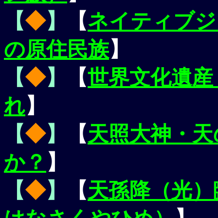
【
◆
】
【
ネイティブジ
の原住民族
】
【
◆
】
【
世界文化遺産
れ
】
【
◆
】
【
天照大神
・
天
か？
】
【
◆
】
【
天孫降（光）