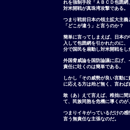
れを強制手段「ＡＢＣＤ包囲網
対米開戦が真珠湾攻撃である。
つまり戦前日本の領土拡大主義
「どこが違う」と言うのか？
簡単に言ってしまえば、日本の
入して包囲網を引かれたのに、
分で国民を扇動し対米開戦をし
外国脅威論を国防論議に広げ、
責任に吐くのは簡単である。
しかし「その威勢が良い言動に
に応える方は殆ど無く、言わば
敢（あ）えて言えば、稚拙に間
て、民族同胞を危機に導くのが
つまりイキがっているだけの感
言う無責任な主張なのだ。