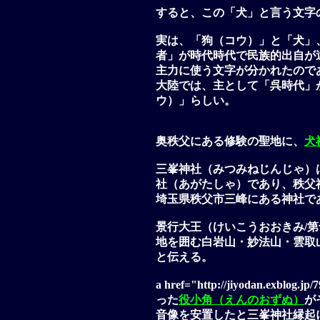
すると、この「犬」と言う文字
実は、「狗（コウ）」と「犬」
者」が時代時代で民族的出自が
主力に使う文字が分かれたので
大陸では、主として「呉時代」
ウ）」らしい。
奥秩父にある修験の聖地に、
犬
三峯神社（みつみねじんじゃ）
社（あがたしゃ）であり、秩父
埼玉県秩父市三峰にある神社で
景行大王（けいこうおおきみ/
地を囲む白岩山・妙法山・雲取
と伝える。
a href="http://jiyodan.exblo
った
役小角（えんのおずぬ）
が
音像を安置したと三峯神社縁起