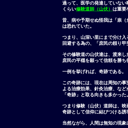
過って、医学の発達していない
くらい
修験道師（山伏）
は重要
昔、病や予期せぬ怪我は「祟（
は恐れていた。
つまり、山深い里にまで分け入
回避する為の、「庶民の頼り甲
その
修験道
の山伏達は、渡来し
庶民の平穏を願って信頼を勝ち
一例を挙げれば、奇跡である。
この奇跡には、現在は周知の事
よる治療効果、針灸治療、など
「奇跡」と取る向きも多かった
つまり
修験（山伏）道師
は、映
奇跡として信仰に結びつける誘
当然ながら、人間は無知の現象