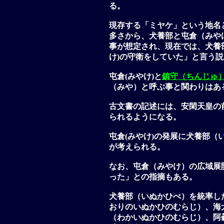
る。
現存する「ミヤケ」という地名
多さから、
犬養部
と
屯倉（みや
事が想定され、現在では、
犬養
け)
の守衛をしていた」と言う説
屯倉(みやけ)
と
鎮守（ちんじゅ
（みや）と呼ぶ事と関わりはあ
古文書の記述には、安閑天皇の
られるようになる。
屯倉(みやけ)
の発展に
犬養部（
が考えられる。
なお、
屯倉（みやけ）
の広域展
った」との指摘もある。
犬養部（いぬかひべ）
を統率し
おりのいぬかひのむらじ）、海
（わかいぬかひのむらじ）、阿