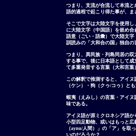
つまり、支流が合流して本流と
語的過程で起こり得た事が、ま
そこで文字は大陸文字を使用し
に大陸文字（中国語）を嵌め合
語意（ごい・語彙）で大陸文字
訓読みの「大和合の国」独自の
つまり、異民族・列島同居の双
する事で、後に日本語として成
て多重発音する言葉（大和言葉
この解釈で推測すると、アイヌ語
（ケン）・狗（クゥ/コゥ）と
蝦夷（えみし）の言葉・アイヌ語
味である。
アイヌ語が原ミクロネシア語か
小型四足動物、或いはもっと広
（aynu/人間）」の「ア」を取
いのだろうか？