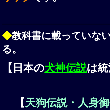
◆
教科書に載っていな
る。
【日本の
犬神伝説
は統
【
天狗伝説
・
人身御