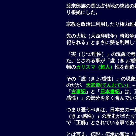
渡来部族の長は占領地の統治の
り根拠にした。
宗教を政治に利用したり権力維
先の大戦（大西洋戦争）時戦争
祀られる」とまさに髪を利用し
「実（じつ/理性）」の現象で
た」とされる事が「虚（きょ/
物の
カリスマ（超人）
性を創造
その「虚（きょ/感性）」の現
のだが、
天武帝(てんむてい）
～
「
古事記
」と「
日本書紀
」は、
感性）」の部分を多く含んでい
つまり憂うべきは、日本史の一
（きょ/感性）」の歴史が当た
で「正解」とされている事であ
とは言え、伝説・伝承の類は「