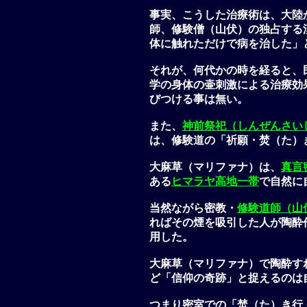
事実、こうした治療術は、大陸
師
、
修験僧（山伏）
の独占する
体に触れただけで病を治した」
それが、何代かの時を経ると、
学の身体の壷刺激による治療効
びつける事は無い。
また、
神前祭祀（しんぜんさい
は、修験道の「祈願・焚（た）
大麻草（マリファナ）は、
真言
ある
ヒマラヤ高地一帯
で自然に
当然ながら密教・
修験道師（山
ればその煙を吸引した人が陶酔
用した。
大麻草（マリファナ）で陶酔す
ど「信仰の奇跡」と捉えるのは
つまり密室での「焚（た）き行