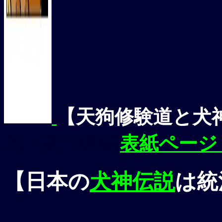
【天狗修験道と犬
名
・
鈴木峰晴
表紙ページ
【日本の
犬神伝説
は統