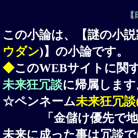
【
日本の
この小論は、【謎の小説
ウダン
)】の小論です。
◆
このWEBサイトに関
未来狂冗談
に帰属します
☆ペンネーム
未来狂冗談(Mi
「金儲け優先で地球
未来に成った事は冗談で