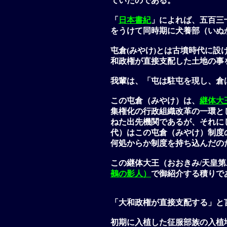
ていたのである。
「
日本書紀
」によれば、五百三
をうけて同時期に
犬養部（いぬ
屯倉(みやけ)
とは古墳時代に設
和政権が直接支配した土地の事
我輩は、「屯は駐屯を現し、倉
この
屯倉（みやけ）
は、
継体大
集権化の行政組織改革の一環と
ねた出先機関であるが、それに
代）はこの
屯倉（みやけ）制度
何処からか制度を持ち込んだの
この継体大王（おおきみ/天皇
鵺の影人）
で御紹介する積りで
「大和政権が直接支配する」と
初期に入植した征服部族の入植