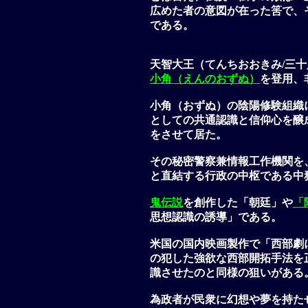
広めた者の意図が在った筈で、
である。
天智大王（てんちおおきみ/三
小角（えんのおずぬ）
を登用、
小角（おずぬ）の陰陽修験組織
としての共通認識と信仰心を醸
をさせて居た。
その秘密警察兼情報工作機関を
と直結する行政の中枢である中
鬼伝説
を創作した「朝廷」や
「
思想認識の誘導」である。
米国の国内映画製作で「西部劇
の犯した強欲な西部開拓手法を
識させたのと同様の狙いがある
為政者が民衆に幻想や夢を持た