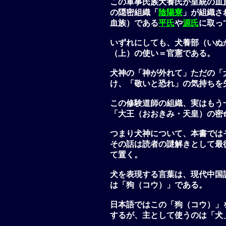
この軍事氏族犬養氏が皇統の血
の隠密組織「
陰陽寮
」が組織さ
血族）である
平氏
や
源氏
に取っ
いずれにしても、
犬養部（いぬ
（上）の使い＝官憲
である。
犬神
の「神が外れて」ただの「
け、「敬いと恐れ」の気持ちを
この
修験道師
の組織、実はもう
「
大王（おおきみ・天皇）の密
つまり犬神について、本書では
その話は読者の謎解きとして最
て置く。
犬を表現する言葉は、現代中国
は「狗（コウ）」である。
日本語ではこの「狗（コウ）」
するが、主として使うのは「犬