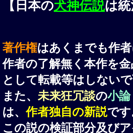
【日本の
犬神伝説
は統
著作権
はあくまでも作者
作者の了解無く本作を金
として転載等はしないで
また、
未来狂冗談
の
小論
は、
作者独自の新説
です
この説の検証部分及びア