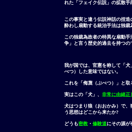
れた「フェイク伝説」の拡散手
この事実と違う伝説神話の捏造
酔わし扇動する統治手法は独裁
この独裁為政者の特異な扇動手
争」と言う歴史的過去を持つの
我が国では、官憲を称して「犬
べつ）した意味ではない。
これを「侮蔑（ぶべつ）」と取
実はこの「犬」、
非常に由緒正
犬はつまり狼（おおかみ）で、
う思想はどこから来たか?
どうも
密教
・
修験道
にその源が