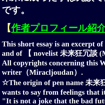
です。
【
作者プロフィール紹
This short essay is an excerpt of
and of 【 novelist 未来狂冗談 (M
All copyrights concerning this W
writer（Miracljoudan）.
☆The origin of pen name 未来狂冗
wants to say from feelings that it
"It is not a joke that the bad f