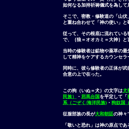
如何なる加持祈祷儀式を為して
そこで、
密教・修験道
の「山伏
と重ね合わせて「
神の使い
」と
従って、その根底に流れている
で、｛
狼＝オオカミ＝大神
｝と
当時の
修験者
は鉱物や薬草の最
して精神をケアするカウンセラ
同時に、彼ら
修験者
の正体が武
合意の上で在った。
この狗（いぬ＝犬）の文字は
犬
民族）
・
邪馬台国
を平定して「
系（ごぞく/海洋民族)
・
狗奴国
征服部族の長が
大和朝廷
の神々
「敬いと恐れ」は神の原点であ