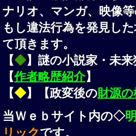
ナリオ、マンガ、映像等
もし違法行為を発見した
て頂きます。
【
◆
】謎の小説家・未来
【
作者略歴紹介
】
【
◆
】【政変後の
財源の
当Ｗｅｂサイト内の◇
リック
です。