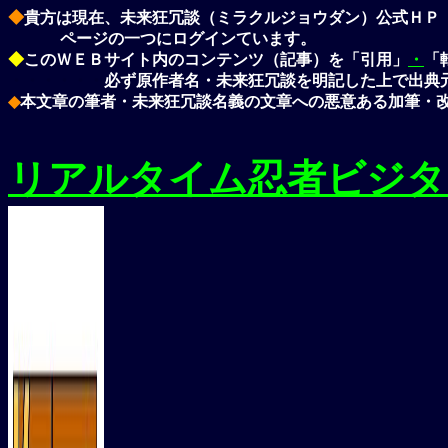
◆
貴方は現在、
未来狂冗談（ミラクルジョウダン）
公式ＨＰ
ページの一つにログインています。
◆
このＷＥＢサイト内のコンテンツ（記事）を「引用」
・
「
・・・・・・
必ず
原作者名・未来狂冗談
を明記した上で出典
◆
本文章の筆者・
未来狂冗談
名義の文章への悪意ある加筆・
リアルタイム忍者ビジタ