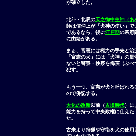
が確立した。
北斗・北辰の
天之御中主神（あ
師は信仰上が「犬神の使い」で
であるなら、後に
江戸期
の幕府
に由緒がある。
まぁ、官憲には権力の手先と治
「官憲の犬」には「犬神」の畏
ないと警察・検察を侮蔑（ぶべ
犯す。
もう一つ、官憲が犬と呼ばれる
ので併記する。
大化の改新
以前（
古墳時代
）に
能力を持って中央政権に仕えた
た。
古来より狩猟や守衛を犬の使用