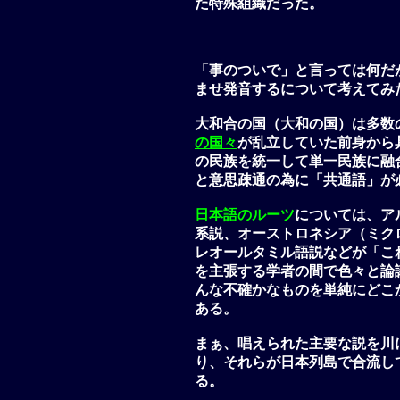
た特殊組織だった。
「事のついで」と言っては何だ
ませ発音するについて考えてみ
大和合の国（大和の国）は多数
の国々
が乱立していた前身から
の民族を統一して単一民族に融
と意思疎通の為に「共通語」が
日本語のルーツ
については、ア
系説、オーストロネシア（ミク
レオールタミル語説などが「こ
を主張する学者の間で色々と論
んな不確かなものを単純にどこ
ある。
まぁ、唱えられた主要な説を川
り、それらが日本列島で合流し
る。