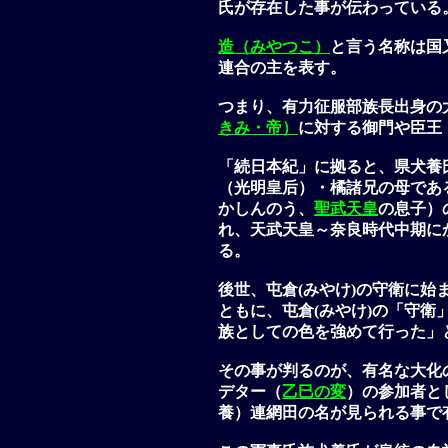
氏が存在した事が伝わっている
造（みやつこ）
と言う名称は国
連合の主を表す。
つまり、有力征服部族長出身の
きみ・帝）
に対する御門や臣王
「続日本紀」に拠ると、県犬養
（光明皇后）・橘諸兄の母であ
かしんのう、
聖武天皇
の息子）
れ、天武天皇～奈良時代中期に
る。
後世、
屯倉(みやけ)
の守衛に始
ともに、
屯倉(みやけ)
の「守衛
族としての色を強めて行った」
その事が判るのが、有名な大化
デター（
乙巳の変
）の参加者と
養）連網田の名が見られる事で