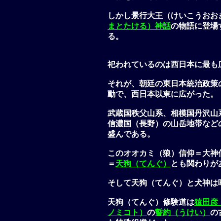
しかし景行大王（けいこうおお
まとたける）神話
の物語に登場
る。
祀われているのは西日本に最も
それが、朝廷の東日本統治政策
動で、西日本以東に広がった。
武蔵国秩父山系、相模国丹沢山
信濃国（長野）の山岳地帯など
盛んである。
このオオカミ（狼）信仰＝大神
＝
天狗（てんぐ）
とも関わりが
そして天狗（てんぐ）と犬神は
天狗（てんぐ）修験道は
猿田彦
ノミコト）
の
誓約（うけい）
の