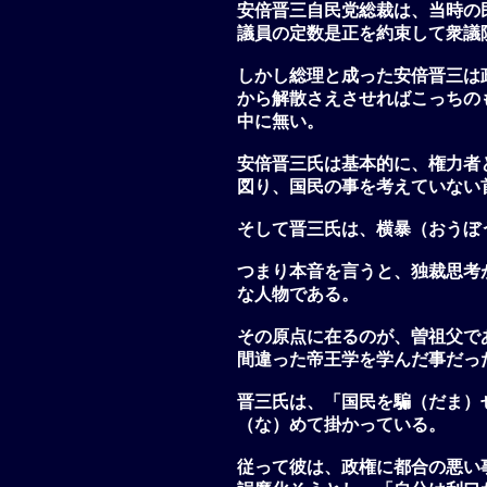
安倍晋三自民党総裁は、当時の
議員の定数是正を約束して衆議
しかし総理と成った安倍晋三は
から解散さえさせればこっちの
中に無い。
安倍晋三氏は基本的に、権力者
図り、国民の事を考えていない
そして晋三氏は、横暴（おうぼ
つまり本音を言うと、独裁思考
な人物である。
その原点に在るのが、曽祖父で
間違った帝王学を学んだ事だっ
晋三氏は、「国民を騙（だま）
（な）めて掛かっている。
従って彼は、政権に都合の悪い