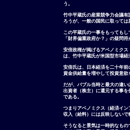
う。
竹中平蔵氏の産業競争力会議有
ろうが、一般の国民に取っては
この平蔵氏の一事をもってもし
「財界偏重政府か？」の疑問符
安倍政権が掲げるアベノミクス
は、竹中平蔵氏が米国型市場経
安倍氏は、日本経済を二十年前
資金供給量を増やして投資意欲
だが、バブル当時と最大の違い
出資者（株主）に還元する事を
である。
つまりアベノミクス（経済イン
収入（給料）には反映しないで
そうなると景気は一時的なもの