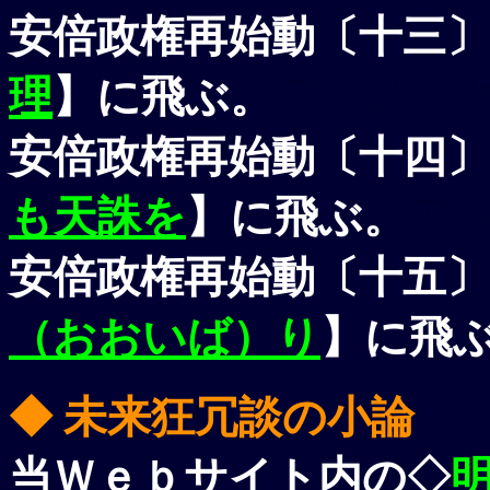
安倍政権再始動〔十三〕
理
】に飛ぶ。
アベノミ
安倍政権再始動〔十四〕
も天誅を
】に飛ぶ。
ア
安倍政権再始動〔十五〕
（おおいば）り
】に飛
◆ 未来狂冗談の小論
当Ｗｅｂサイト内の◇