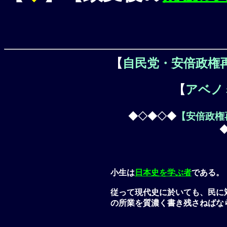
【
自民党・安倍政権
【
アベノ
◆◇◆◇◆
【安倍政権
小生は
日本史を学ぶ者
である。
従って現代史に於いても、民に
の所業を質濃く書き残さねばな