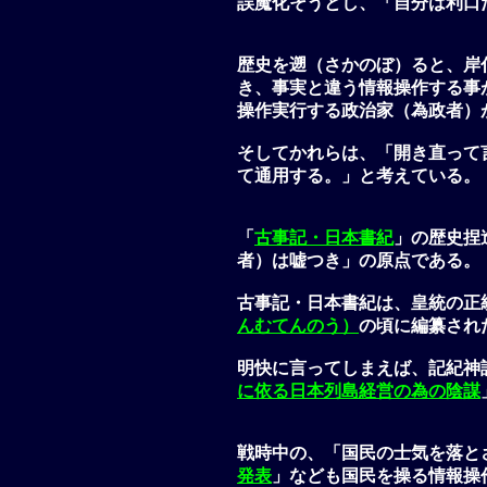
誤魔化そうとし、「自分は利口
歴史を遡（さかのぼ）ると、岸
き、事実と違う情報操作する事
操作実行する政治家（為政者）
そしてかれらは、「開き直って
て通用する。」と考えている。
「
古事記・日本書紀
」の歴史捏
者）は嘘つき」の原点である。
古事記・日本書紀は、皇統の正
んむてんのう）
の頃に編纂され
明快に言ってしまえば、記紀神
に依る日本列島経営の為の陰謀
戦時中の、「国民の士気を落と
発表
」なども国民を操る情報操