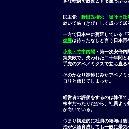
きな転換を必要とする崖っぷち
民主党・
野田政権の「嘘吐き政
於いて厳（きび）しく成って居
一方で日本中に蔓延している「
復興
は待ったなしと言う日本再
小泉・竹中内閣
・第一次安倍内
策失敗で、失われた二十年間と
手先のアベノミクスで立ち直る
そのかなり詐称じみたアベノミ
ロリと信じてしまった。
経営者の評価をするのは株価で
株主だったりだから、社員より
が向いている。
つまり構造的に社員の給与は後
治が保護育成しても一般に景気