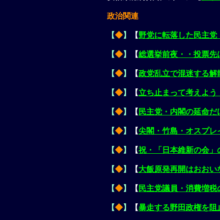
政治関連
【
◆
】
【
野党に転落した民主党
【
◆
】
【
総選挙前夜・・投票先
【
◆
】
【
政党乱立で混迷する解
【
◆
】
【
立ち止まって考えよう
【
◆
】
【
民主党・内閣の延命だ
【
◆
】
【
尖閣・竹島・オスプレ
【
◆
】
【
祝・「日本維新の会」
【
◆
】
【
大飯原発再開はおおい
【
◆
】
【
民主党議員・消費増税
【
◆
】
【
暴走する野田政権を阻