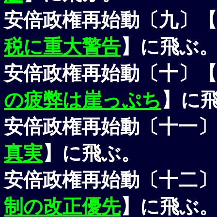
安倍政権再始動〔九〕【
税に重大警告
】に飛ぶ
安倍政権再始動〔十〕【
の疲弊は崖っぷち
】に
安倍政権再始動〔十一〕
真実
】に飛ぶ。
アベノ
安倍政権再始動〔十二〕
制の改正優先
】に飛ぶ