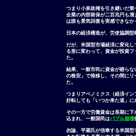
つまり小泉政権を引き継いだ第
企業の内部留保が二百兆円も溜
は誰も景気回復を実感できなか
日本の経済構造が、労使協調型
だが、米国型市場経済に変化し
る形に変わって、資金が投資フ
た。
結果、一般市民に資金が廻らな
の株安」で推移し、その間にリ
た。
つまりアベノミクス（経済イン
好転しても「いつか来た道」に
その一方で労働賃金は長期に下
込まれ、一般国民は
バブル崩壊
勿論、平蔵氏が信奉する米国型