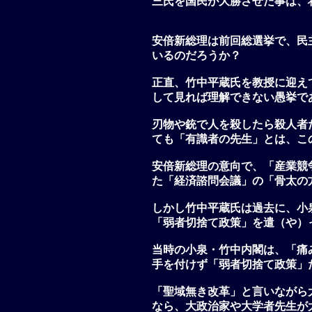
三氏を国民が大勝させた事は、
安倍新総理は前回総選挙で、民
いるのだろうか？
正直、竹中平蔵氏を教授に迎え
して見れば理解できない愚挙で
刃物や銃で人を殺したら殺人者
ても「有識者の先生」とは、こ
安倍新総理の意向で、「産業競
た「経済諮問会議」の「骨太の
しかし竹中平蔵氏は過去に、小
「弱者切捨て政策」を遣（や）
当時の小泉・竹中内閣は、「痛
手を付けず「弱者切捨て政策」
「聖域無き改革」と言いながら
なら、大政治家や大学者先生が