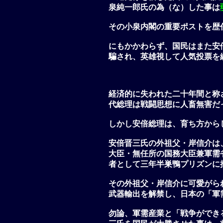
泉純一郎氏の為（な）した事は
その小泉内閣の重要ポストを歴
にもかかわらず、国民はまた安
騙され、英雄視して人気投票を
経済的に失われた二十年間と称
代総理は戦闘思想に人畜無害だ
しかし安倍総理は、育ち方から
安倍晋三氏の外祖父・岸信介は
大臣・無任所の国務大臣兼軍需
者として三年半巣鴨プリズンに
その外祖父・岸信介に可愛がら
武器輸出を解禁し、日本の「軍
勿論、軍需産業と「戦争ができ