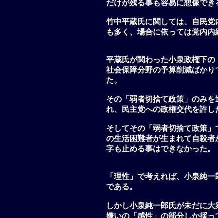
だけが残る事も容易に想像でき
竹中平蔵氏に関しては、自民党
も多く、場合に依っては党内内
平蔵氏が関わった小泉政権下の
社会保障分野の予算削減ばかり
た。
その「弱者切捨て政策」のみを
れ、民主党への政権交代を許し
そしてその「弱者切捨て政策」
の生活困難者が生まれて自殺者
字も止める事はできなかった。
「理性」で考えれば、小泉純一
である。
しかし小泉純一郎氏が未だに大
嫌いの「感性」の部分しか採っ