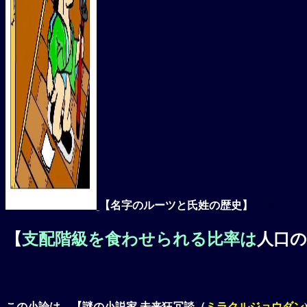
【名字のルーツと氏姓の歴史】
作者本名
【
支配階級を食わせられる比率は
人口
この小論は、【謎の小説家 未来狂冗談（
ミラクルジョウダン