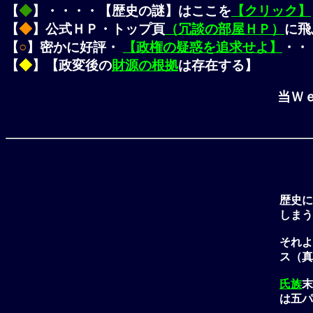
【
◆
】・・・・【歴史の謎】はここを
【クリック】
【
◆
】公式ＨＰ・トップ頁
（冗談の部屋ＨＰ）
に飛
【
○
】密かに好評・
【政権の疑惑を追求せよ】
・・
【
◆
】【政変後の
財源の根拠
は存在する】
当Ｗ
歴史に
しまう
それよ
ス（真
氏族
末
は五パ