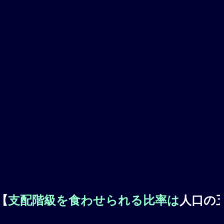
階級を食わせられる比率は
人口の五パー