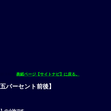
・
鈴木峰晴
表紙ページ【サイトナビ】に戻る。
の五パーセント前後】
【
支配
)】の小論です。