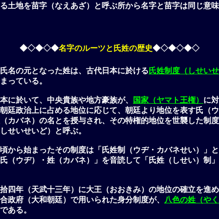
る土地を苗字（なえあざ）と呼ぶ所から名字と苗字は同じ意味
◆◇◆◇◆
名字のルーツ
と
氏姓の歴史
◆◇◆◇◆◇
氏名の元となった姓は、古代日本に於ける
氏姓制度（しせいせ
まっている。
本に於いて、中央貴族や地方豪族が、
国家（ヤマト王権）
に対
朝廷政治上に占める地位に応じて、朝廷より地位を表す氏（ウ
（カバネ）の名とを授与され、その特権的地位を世襲した制度
しせいせいど）と呼ぶ。
頃から始まったその制度は「氏姓制（ウヂ・カバネせい）」と
氏（ウヂ）・姓（カバネ）」を音読して「氏姓（しせい）制」
拾四年（天武十三年）に大王（おおきみ）の地位の確立を進め
合政府（大和朝廷）で用いられた身分制度が、
八色の姓（やく
である。