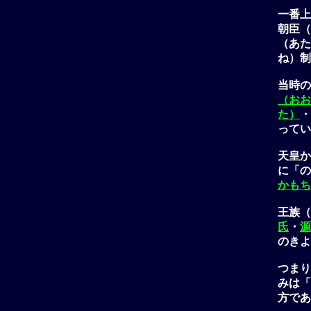
一番上
朝臣（
（あた
ね）制
当時の
（おお
た）
・
ってい
天皇か
に「の
かもち
王族（
氏
・
源
のきよ
つまり
みは「
方であ