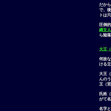
だから
で、後
トは只
圧倒的
縄文人
ら陥落
大王（
何故な
ける立
大王（
んのう
王（宮
氏姓（
がて名
名字と