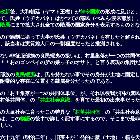
改新
後、大和朝廷（ヤマト王権）が
律令国家
の形成に及ぶと、
て、氏姓（ウヂカバネ）はかつての部民（べみん/渡来部族）
階層
にまで拡大され全ての階層の国家身分を表示するものとな
の戸籍制に拠って大半が氏姓（ウヂカバネ）を有したと解され
、該当者は実質総人口の一割程度だったと推測される。
ない非征服部族の良民蝦夷の扱いは、村里集落が一つの共同体
＊＊村のゴンベイの所の娘っ子のオサト」と言う表現の集団だ
部族の
良民蝦夷
は、氏を持たない事でその身分が土地に固定し
附帯的な存在に位置する隷属身分だったのである。
の「村里集落が一つの共同体単位」が、それ以後我が国の庶民
村落共同体」の「
共生社会意識
」を育てた最初の出来事だった
の大衆社会に育ったこの特異な「
村落共同体
」の「共生社会意
は、この
物語
の後半で詳しく記す事にするので、そこまで是非
しい。
六十九年（明治二年）、旧藩主が自発的に版（土地）・籍を天