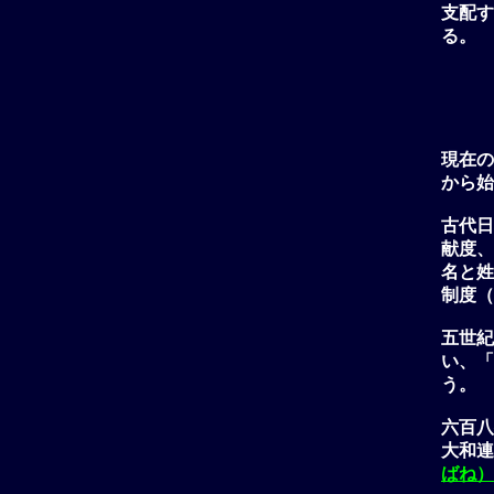
支配す
る。
現在の
から始
古代日
献度、
名と姓
制度（
五世紀
い、「
う。
六百八
大和連
ばね）