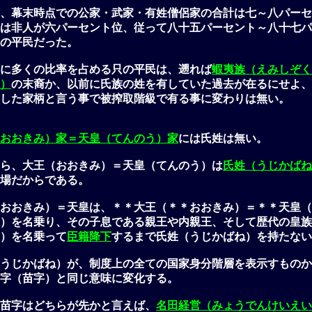
、幕末時点での公家・武家・有姓僧侶家の合計は七～八パーセ
は非人が六パーセント位、従って八十五パーセント～八十七パ
の平民だった。
に多くの比率を占める只の平民は、遡れば
蝦夷族（えみしぞく
）
の末裔か、以前に氏族の姓を有していた過去が在るにせよ、
した家柄と言う事で被搾取階級で有る事に変わりは無い。
おおきみ）家＝天皇（てんのう）家
には氏姓は無い。
ら、大王（おおきみ）＝天皇（てんのう）は
氏姓（うじかばね
場だからである。
おおきみ）＝天皇は、＊＊大王（＊＊おおきみ）＝＊＊天皇（
）を名乗り、その子息である親王や内親王、そして歴代の皇族
）を名乗って
臣籍降下
するまで氏姓（うじかばね）を持たない
うじかばね）が、制度上の全ての国家身分階層を表示すものか
字（苗字）と同じ意味に変化する。
苗字はどちらが先かと言えば、
名田経営（みょうでんけいえい