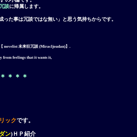
冗談
に帰属します。
った事は冗談ではな無い」と思う気持ちからです。
and of 【 novelist 未来狂冗談 (Miracljoudan)】.
om feelings that it wants it,
＊＊＊＊
】
リック
です。
ダン
)ＨＰ紹介