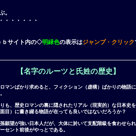
ぶ。
・・・・・・・
ｅｂサイト内の◇
明緑色
の表示は
ジャンプ・クリック
【名字のルーツと氏姓の歴史】
ロマンばかり求めると、フィクション（虚構）ばかりの物語に
。
りも、歴史ロマンの裏に隠されたリアル（現実的）な日本史を
面目）に書き綴る物語が在っても良いではないだろうか？
孫願望が強い日本人だが、大体に於いて支配階級を食わせられ
ーセント前後がやっとである。