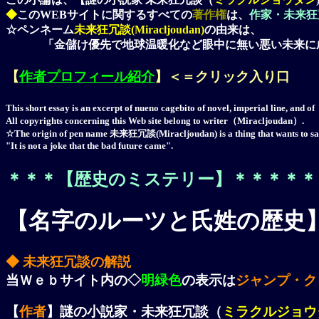
◆
このWEBサイトに関するすべての
著作権
は、
作家・未来狂
☆ペンネーム
未来狂冗談(Miracljoudan)
の由来は、
「金儲け優先で地球温暖化など眼中に無い悪い未来に成
【
作者プロフィール紹介
】＜＝クリック入り口
This short essay is an excerpt of nueno cagebito of novel, imperial line, 
All copyrights concerning this Web site belong to writer（Miracljoudan）.
☆The origin of pen name 未来狂冗談(Miracljoudan) is a thing that wants to say fr
"It is not a joke that the bad future came".
＊＊＊【
歴史のミステリー
】＊＊＊＊＊
【名字のルーツと氏姓の歴史
◆ 未来狂冗談の解説
当Ｗｅｂサイト内の◇
明緑色
の表示は
ジャンプ・ク
【
作者
】謎の小説家・未来狂冗談（
ミラクルジョウ