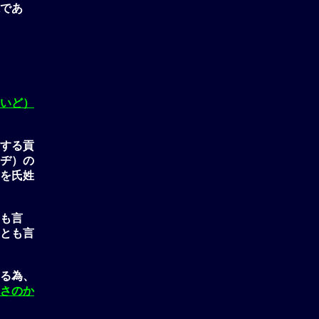
であ
いど）
する貢
ヂ）の
を氏姓
も言
とも言
る為、
さのか