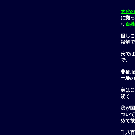
大化の
に拠っ
り
百姓
但しこ
誤解で
氏では
で、「
非征服
土地の
実はこ
続く「
我が国
ついて
めて欲
千八百