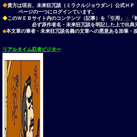
◆
貴方は現在、
未来狂冗談（ミラクルジョウダン）
公式ＨＰ
ページの一つにログインています。
◆
このＷＥＢサイト内のコンテンツ（記事）を「引用」
・
「
・・・・・・
必ず
原作者名・未来狂冗談
を明記した上で出典
◆
本文章の筆者・
未来狂冗談
名義の文章への悪意ある加筆・
リアルタイム忍者ビジター