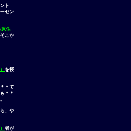
ント
ーセン
/原住
そこか
）
を授
＊＊て
も＊＊
。
ら、や
）
者が