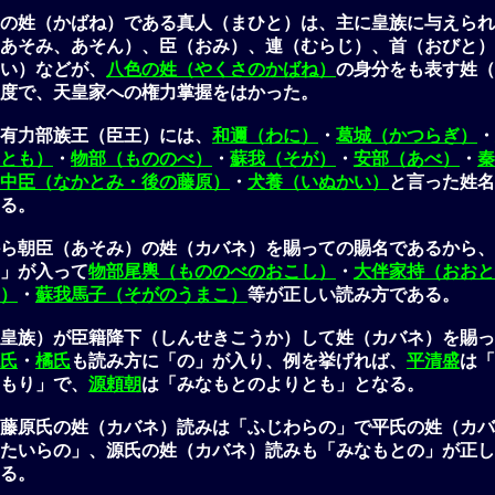
の姓（かばね）である真人（まひと）は、主に皇族に与えられ
あそみ、あそん）、臣（おみ）、連（むらじ）、首（おびと）
い）などが、
八色の姓（やくさのかばね）
の身分をも表す姓（
度で、天皇家への権力掌握をはかった。
有力部族王（臣王）には、
和邇（わに）
・
葛城（かつらぎ）
・
とも）
・
物部（もののべ）
・
蘇我（そが）
・
安部（あべ）
・
秦
中臣（なかとみ・後の藤原）
・
犬養（いぬかい）
と言った姓名
る。
ら朝臣（あそみ）の姓（カバネ）を賜っての賜名であるから、
」が入って
物部尾輿（もののべのおこし）
・
大伴家持（おおと
）
・
蘇我馬子（そがのうまこ）
等が正しい読み方である。
皇族）が臣籍降下（しんせきこうか）して姓（カバネ）を賜っ
氏
・
橘氏
も読み方に「の」が入り、例を挙げれば、
平清盛
は「
もり」で、
源頼朝
は「みなもとのよりとも」となる。
藤原氏の姓（カバネ）読みは「ふじわらの」で平氏の姓（カバ
たいらの」、源氏の姓（カバネ）読みも「みなもとの」が正し
る。